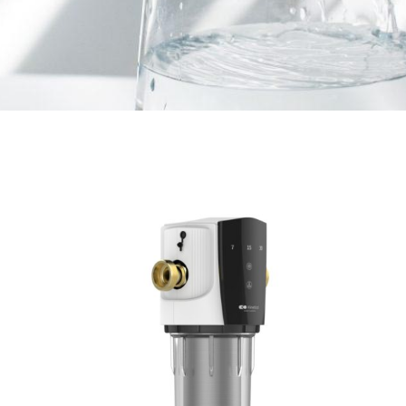
Mejora el sabor de tu
agua.
Nuestros sistemas de
filtración son perfectos
para instalarlos
fácilmente en cualquier
hogar moderno y poder
disfrutar de agua filtrada
en cantidad y calidad.