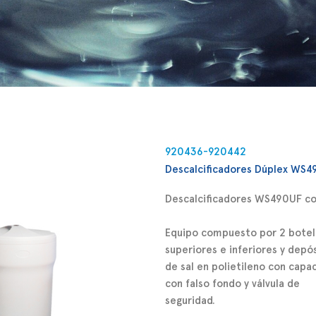
Descalcificadores industriales de alto rendimiento
n entornos donde la dureza del agua puede comprometer 
920436-920442
iciencia operativa, los descalcificadores industriales Ionfil
Descalcificadores Dúplex WS
ofrecen soluciones potentes, fiables y adaptadas a cada
necesidad
Descalcificadores
WS490UF
co
Equipo compuesto por 2 botell
superiores e inferiores y depó
de sal en polietileno con capa
con falso fondo y válvula de
seguridad.