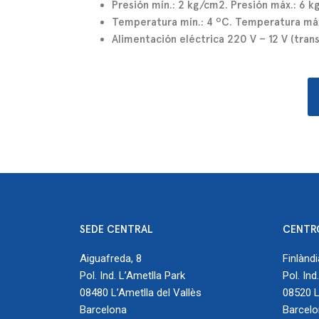
Presión mín.: 2 kg/cm2. Presión máx.: 6 k
Temperatura mín.: 4 ºC. Temperatura máx
Alimentación eléctrica 220 V – 12 V (tran
SEDE CENTRAL
CENTR
Aiguafreda, 8
Finlàndi
Pol. Ind. L’Ametlla Park
Pol. Ind
08480 L’Ametlla del Vallès
08520 L
Barcelona
Barcel