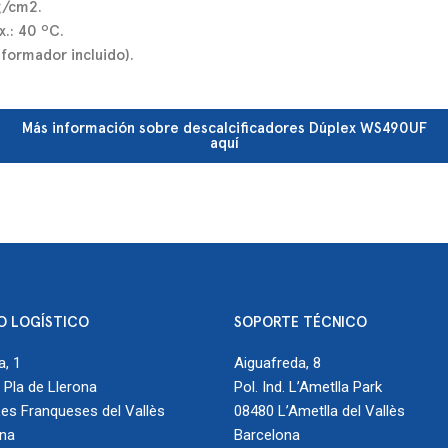
g/cm2.
.: 40 ºC.
sformador incluido).
Más información sobre descalcificadores Dúplex WS490UF
aquí
O LOGÍSTICO
SOPORTE TÉCNICO
a, 1
Aiguafreda, 8
. Pla de Llerona
Pol. Ind. L’Ametlla Park
es Franqueses del Vallès
08480 L’Ametlla del Vallès
ona
Barcelona