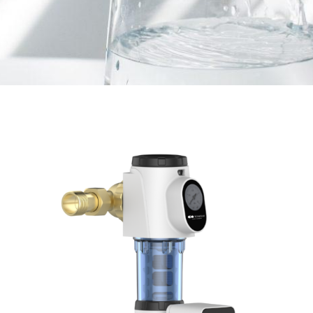
Mejora el sabor de tu
agua.
Nuestros sistemas de
filtración son perfectos
para instalarlos
fácilmente en cualquier
hogar moderno y poder
disfrutar de agua filtrada
en cantidad y calidad.