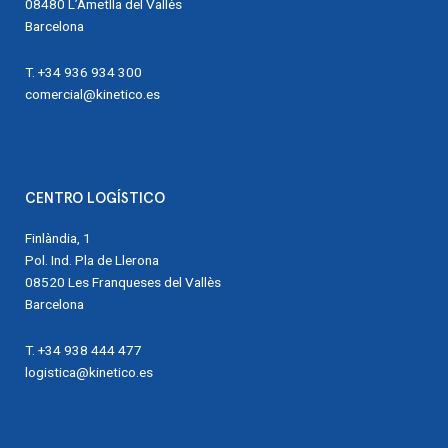
08480 L’Ametlla del Vallès
Barcelona
T. +34 936 934 300
comercial@kinetico.es
CENTRO LOGÍSTICO
Finlàndia, 1
Pol. Ind. Pla de Llerona
08520 Les Franqueses del Vallès
Barcelona
T. +34 938 444 477
logistica@kinetico.es