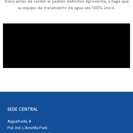
física
antes de recibir el pedido definitivo Aproveche, y haga que
su equipo de tratamiento de agua sea
100% único
.
SEDE CENTRAL
Aiguafreda, 8
Pol. Ind. L’Ametlla Park