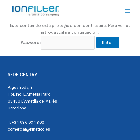
Ir
Main
al
Men
contenido
Este contenido está protegido con contraseña. Para verlo,
introdúzcala a continuación:
Password:
SEDE CENTRAL
Aiguafreda, 8
Pol. Ind. L’Ametlla Park
08480 L’Ametlla del Vallès
Barcelona
T. +34 936 934 300
comercial@kinetico.es