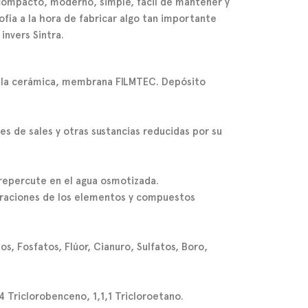
ompacto, moderno, simple, fácil de mantener y
ofía a la hora de fabricar algo tan importante
invers Sintra
.
lvula cerámica, membrana FILMTEC. Depósito
es de sales y otras sustancias reducidas por su
 repercute en el agua osmotizada.
traciones de los elementos y compuestos
s, Fosfatos, Flúor, Cianuro, Sulfatos, Boro,
4 Triclorobenceno, 1,1,1 Tricloroetano.