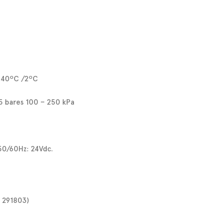
: 40ºC /2ºC
,5 bares 100 – 250 kPa
50/60Hz: 24Vdc.
: 291803)