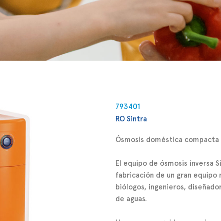
nversa compacta
y altas prestaciones.
793401
daptan como un guante a
RO Sintra
pacio en tu cocina.
Ósmosis doméstica compacta
El equipo de
ósmosis inversa S
fabricación de un gran equipo m
biólogos, ingenieros, diseñad
de aguas.