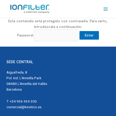
Ir
Main
al
Men
contenido
Este contenido está protegido con contraseña. Para verlo,
introdúzcala a continuación:
Password:
SEDE CENTRAL
Aiguafreda, 8
Pol. Ind. L’Ametlla Park
08480 L’Ametlla del Vallès
Barcelona
T. +34 936 934 300
comercial@kinetico.es